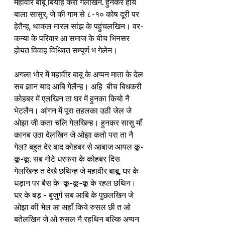
महावीर बाबू बियाह करा गेलखिन. हुनकर होय 
बाला सासुर, जे की गाम से ८-१० कोष दूरी पर 
हेतैन्ह, थाकल मारल सांझ के पहुंचलखिन। वर-
कन्या के परिवार आ समाज के बीच भिनसर 
होयत विवाह विधिवत सम्पूर्ण भ गेलेन। 
अगला भोर में महावीर बाबू के अप्पन माता के देल 
सब ज्ञान याद आबि गेलैन्ह। अहि  बीच बिधकरी 
कोहबर में एलखिन ता घर में हुनका कियो नै 
भेटलैन। आंगन में पूरा तहलका उठी जेल जे 
ओझा जी कता चलि गेलखिन्ह। हुनकर सासु माँ 
कानब उठा देलखिन जे ओझा कतो परा ता नै 
गेल? बहुत देर बाद कोहबर से आबाज आयल कू-
कू-कू. सब गोटे धरफरा के कोहबर दिस 
गेलखिन्ह त देखै छथिन्ह जे महावीर बाबू, घर के 
धड़ान पर बैस के  कू-कू-कू के रहल छथिन।  
घर के बड़ - बुजुर्ग सब आबि के पुछलखिन जे 
ओझा की भेल आ अहाँ किये रुसल छी त ओ 
बतेलखिन जे ओ रुसल नै रहथिन बल्कि अप्पन 